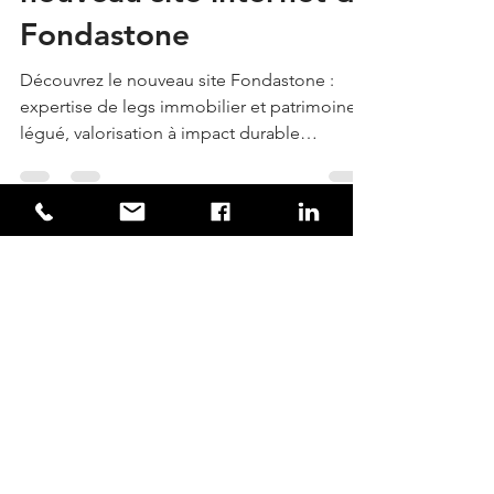
Bienvenue sur le
nouveau site internet de
Fondastone
Découvrez le nouveau site Fondastone :
expertise de legs immobilier et patrimoine
légué, valorisation à impact durable
solutions sur mesure
Nous contacter